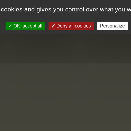
YouTube is disabled.
Allow
 cookies and gives you control over what you w
MARIAGE &
GROUPE & SÉMINAIRE
A
EVENEMENTIEL
OK, accept all
Deny all cookies
Personalize