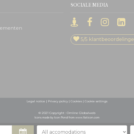
SOCIALE MEDIA
nementen
5/5
klantbeoordeling
Legal notice
|
Privacy policy
|
Cookies
|
Cookie settings
© 2021 Copyright :
Omline Globalweb
Icons made by
Icon Pond
from
www.flaticon.com